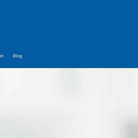
et
Blog