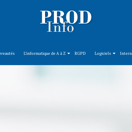
uveautés
L’informatique de A à Z
RGPD
Logiciels
Intern