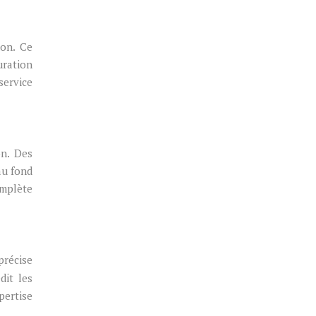
non. Ce
uration
service
on. Des
au fond
mplète
précise
dit les
pertise