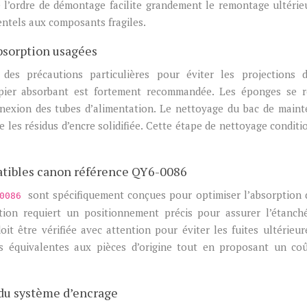
de l’ordre de démontage facilite grandement le remontage ultérie
ntels aux composants fragiles.
bsorption usagées
des précautions particulières pour éviter les projections d
apier absorbant est fortement recommandée. Les éponges se r
nnexion des tubes d’alimentation. Le nettoyage du bac de main
ne les résidus d’encre solidifiée. Cette étape de nettoyage conditi
atibles canon référence QY6-0086
sont spécifiquement conçues pour optimiser l’absorption 
-0086
tion requiert un positionnement précis pour assurer l’étanch
it être vérifiée avec attention pour éviter les fuites ultérieur
s équivalentes aux pièces d’origine tout en proposant un co
 du système d’encrage