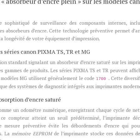
 « absorbeur d’encre plein » sur les modèles ca
 sophistiqué de surveillance des composants internes, inclu
es absorbeurs d’encre. Cette technologie préventive permet d’an
la longévité de votre équipement d’impression.
les séries canon PIXMA TS, TR et MG
tion standard signalant un absorbeur d’encre saturé sur les impr
es gammes de produits. Les séries PIXMA TS et TR peuvent affic
es modèles MG utilisent généralement le code
. Cette diversi
1700
gique des systèmes de diagnostic intégrés aux imprimantes modern
bsorption d’encre saturé
comme un odométre numérique, enregistrant chaque cycle de ne
 ce compteur atteint un seuil prédéterminé, l’imprimante dé
te mesure préventive évite les débordements d’encre qui pou
es. La
mémoire EEPROM
de l’imprimante stocke ces données d