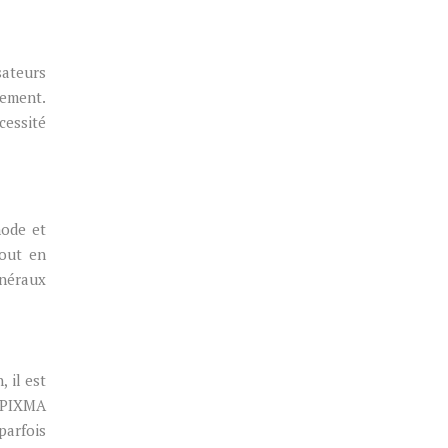
sateurs
nement.
cessité
hode et
tout en
énéraux
 il est
s PIXMA
parfois