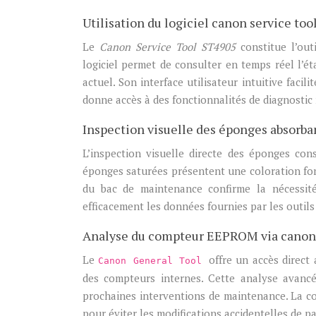
Utilisation du logiciel canon service too
Le
Canon Service Tool ST4905
constitue l’ou
logiciel permet de consulter en temps réel l’é
actuel. Son interface utilisateur intuitive faci
donne accès à des fonctionnalités de diagnosti
Inspection visuelle des éponges absorba
L’inspection visuelle directe des éponges cons
éponges saturées présentent une coloration fon
du bac de maintenance confirme la nécessit
efficacement les données fournies par les outils
Analyse du compteur EEPROM via canon 
Le
offre un accès direct
Canon General Tool
des compteurs internes. Cette analyse avancée 
prochaines interventions de maintenance. La co
pour éviter les modifications accidentelles de p