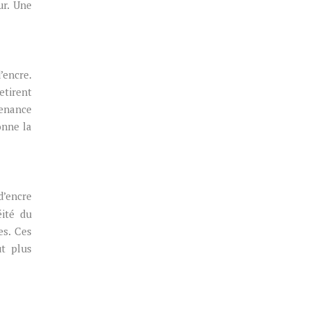
ur. Une
’encre.
etirent
tenance
onne la
d’encre
éité du
es. Ces
ût plus