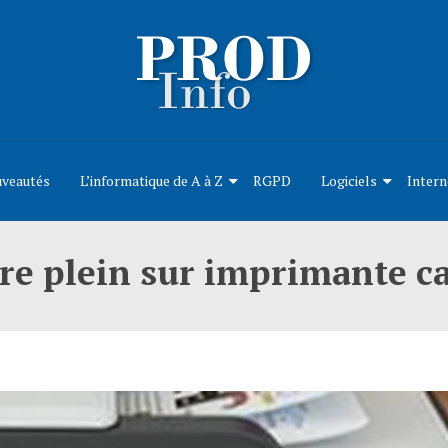
uveautés
L’informatique de A à Z
RGPD
Logiciels
Intern
e plein sur imprimante ca