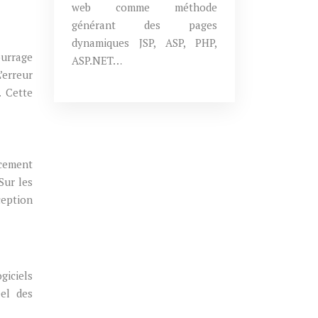
web comme méthode
générant des pages
dynamiques JSP, ASP, PHP,
ourrage
ASP.NET…
’erreur
. Cette
acement
Sur les
ception
giciels
éel des