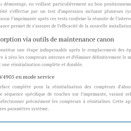
du démontage, en veillant particulièrement au bon positionnem
chéité s’effectue par un test d’impression incluant plusieurs cy
 sous l’imprimante après ces tests confirme la réussite de l’interv
nce permet de s’assurer de l’efficacité de la nouvelle installatio
sorption via outils de maintenance canon
constitue une étape indispensable après le remplacement des é
e à zéro les compteurs internes et d’éliminer définitivement le 
it une réinitialisation complète et durable.
 V4905 en mode service
rface complète pour la réinitialisation des compteurs d’abso
ne séquence spécifique de touches sur l’imprimante, variant se
sélectionner précisément les compteurs à réinitialiser. Cette a
utres paramètres système.