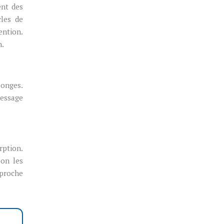
ent des
cles de
ention.
n.
ponges.
message
rption.
lon les
pproche