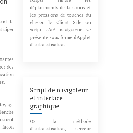
non
scripts simule les
déplacements de la souris et
les pressions de touches du
ant le
clavier, le Client Side ou
ticiper
script côté navigateur se
présente sous forme d’Applet
d’automatisation.
imantes
her des
fication
es.
Script de navigateur
et interface
graphique
ttoyage
clenche
rraient
OS la méthode
e façon
d’automatisation, serveur