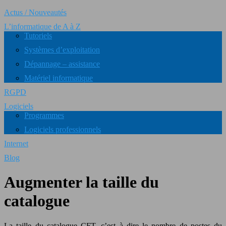
Actus / Nouveautés
L’informatique de A à Z
Tutoriels
Systèmes d’exploitation
Dépannage – assistance
Matériel informatique
RGPD
Logiciels
Programmes
Logiciels professionnels
Internet
Blog
Augmenter la taille du
catalogue
La taille du catalogue CFT, c’est à dire le nombre de postes du