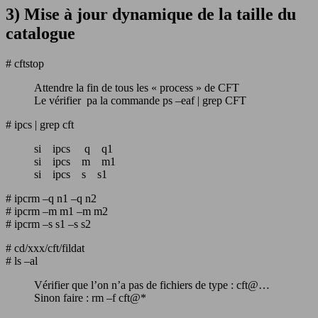
3) Mise à jour dynamique de la taille du
catalogue
# cftstop
Attendre la fin de tous les « process » de CFT
Le vérifier pa la commande ps –eaf | grep CFT
# ipcs | grep cft
si ipcs q q1
si ipcs m m1
si ipcs s s1
# ipcrm –q n1 –q n2
# ipcrm –m m1 –m m2
# ipcrm –s s1 –s s2
# cd/xxx/cft/fildat
# ls –al
Vérifier que l’on n’a pas de fichiers de type : cft@…
Sinon faire : rm –f cft@*