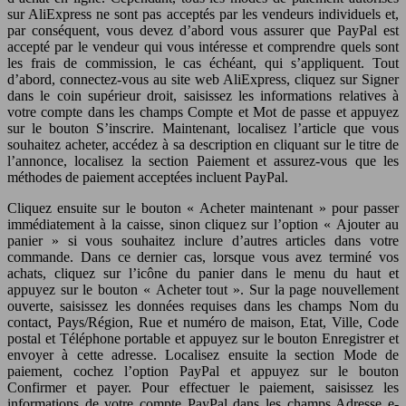
sur AliExpress ne sont pas acceptés par les vendeurs individuels et,
par conséquent, vous devez d’abord vous assurer que PayPal est
accepté par le vendeur qui vous intéresse et comprendre quels sont
les frais de commission, le cas échéant, qui s’appliquent. Tout
d’abord, connectez-vous au site web AliExpress, cliquez sur Signer
dans le coin supérieur droit, saisissez les informations relatives à
votre compte dans les champs Compte et Mot de passe et appuyez
sur le bouton S’inscrire. Maintenant, localisez l’article que vous
souhaitez acheter, accédez à sa description en cliquant sur le titre de
l’annonce, localisez la section Paiement et assurez-vous que les
méthodes de paiement acceptées incluent PayPal.
Cliquez ensuite sur le bouton « Acheter maintenant » pour passer
immédiatement à la caisse, sinon cliquez sur l’option « Ajouter au
panier » si vous souhaitez inclure d’autres articles dans votre
commande. Dans ce dernier cas, lorsque vous avez terminé vos
achats, cliquez sur l’icône du panier dans le menu du haut et
appuyez sur le bouton « Acheter tout ». Sur la page nouvellement
ouverte, saisissez les données requises dans les champs Nom du
contact, Pays/Région, Rue et numéro de maison, Etat, Ville, Code
postal et Téléphone portable et appuyez sur le bouton Enregistrer et
envoyer à cette adresse. Localisez ensuite la section Mode de
paiement, cochez l’option PayPal et appuyez sur le bouton
Confirmer et payer. Pour effectuer le paiement, saisissez les
informations de votre compte PayPal dans les champs Adresse e-