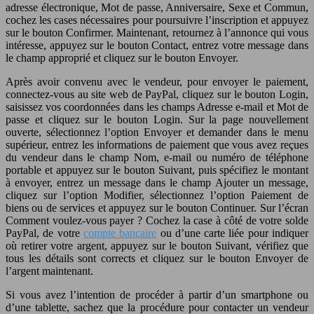
adresse électronique, Mot de passe, Anniversaire, Sexe et Commun,
cochez les cases nécessaires pour poursuivre l’inscription et appuyez
sur le bouton Confirmer. Maintenant, retournez à l’annonce qui vous
intéresse, appuyez sur le bouton Contact, entrez votre message dans
le champ approprié et cliquez sur le bouton Envoyer.
Après avoir convenu avec le vendeur, pour envoyer le paiement,
connectez-vous au site web de PayPal, cliquez sur le bouton Login,
saisissez vos coordonnées dans les champs Adresse e-mail et Mot de
passe et cliquez sur le bouton Login. Sur la page nouvellement
ouverte, sélectionnez l’option Envoyer et demander dans le menu
supérieur, entrez les informations de paiement que vous avez reçues
du vendeur dans le champ Nom, e-mail ou numéro de téléphone
portable et appuyez sur le bouton Suivant, puis spécifiez le montant
à envoyer, entrez un message dans le champ Ajouter un message,
cliquez sur l’option Modifier, sélectionnez l’option Paiement de
biens ou de services et appuyez sur le bouton Continuer. Sur l’écran
Comment voulez-vous payer ? Cochez la case à côté de votre solde
PayPal, de votre
compte bancaire
ou d’une carte liée pour indiquer
où retirer votre argent, appuyez sur le bouton Suivant, vérifiez que
tous les détails sont corrects et cliquez sur le bouton Envoyer de
l’argent maintenant.
Si vous avez l’intention de procéder à partir d’un smartphone ou
d’une tablette, sachez que la procédure pour contacter un vendeur