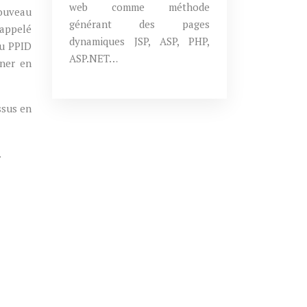
web comme méthode
nouveau
générant des pages
 appelé
dynamiques JSP, ASP, PHP,
du PPID
ASP.NET…
rner en
ssus en
.