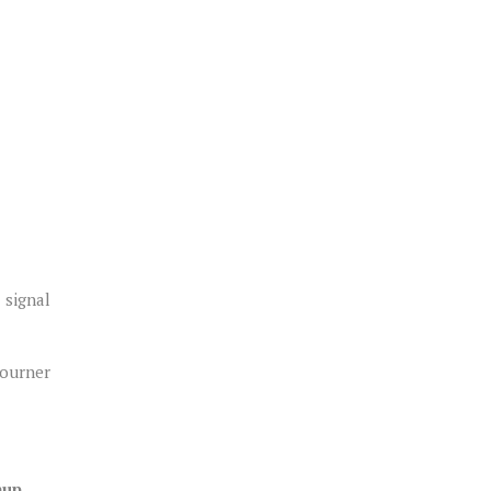
 signal
tourner
hup
.