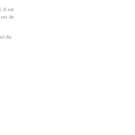
 Il est
 est de
art du