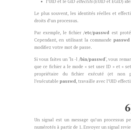
l’UID et le GID
effectifs
(EUID et EGID) iden
Le plus souvent, les identités réelles et effect
droits d’un processus.
Par exemple, le fichier
/etc/passwd
est protég
Cependant, en utilisant la commande
passw
modifiez votre mot de passe.
Si vous faites un ‘ls -l
/bin/passwd
‘, vous remar
que ce fichier a le mode « set user ID » et « s
propriétaire du fichier exécuté (et non p
l’exécutable
passwd
, travaille avec l’UID effect
6
Un signal est un message qu’un processus peu
numérotés à partir de 1. Envoyer un signal revi