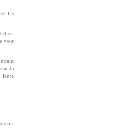
ier les
ichier.
ue vous
ontrant
ceux du
 lance
signaux