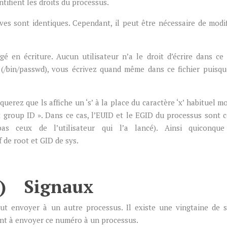
tifient les droits du processus.
ives sont identiques. Cependant, il peut être nécessaire de modif
é en écriture. Aucun utilisateur n’a le droit d’écrire dans ce f
d
(/bin/passwd), vous écrivez quand même dans ce fichier puisq
querez que ls affiche un ‘s’ à la place du caractère ‘x’ habituel m
et group ID ». Dans ce cas, l’EUID et le EGID du processus sont 
as ceux de l’utilisateur qui l’a lancé). Ainsi quiconque
if de root et GID de sys.
) Signaux
t envoyer à un autre processus. Il existe une vingtaine de 
ent à envoyer ce numéro à un processus.