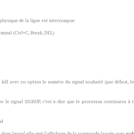
 physique de la ligne est interrompue
rminal (Ctrl+C, Break, DEL)
kill avec en option le numéro du signal souhaité (par défaut, le
re le signal SIGHUP, c’est-à-dire que le processus continuera à 
d
t dans lequel elle met l’affichage de la commande lancée avec
no