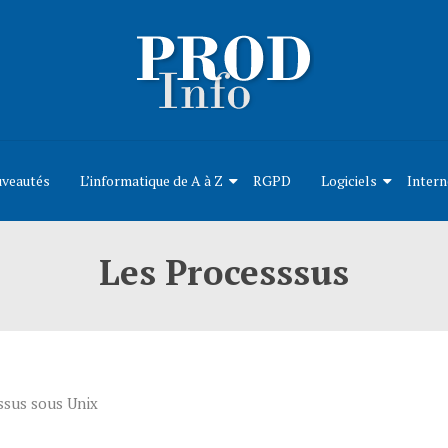
uveautés
L’informatique de A à Z
RGPD
Logiciels
Intern
Les Processsus
ssus sous Unix