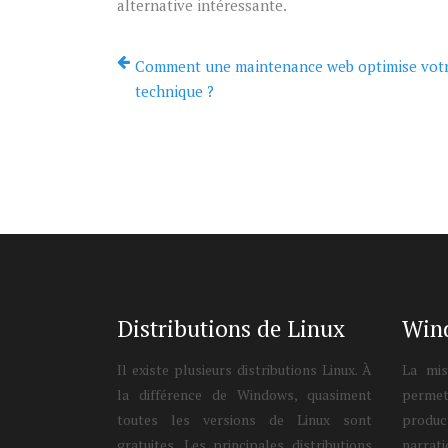
alternative intéressante.
Comment une maintenance web optimise vot
technique ?
Distributions de Linux
Win
Il existe plusieurs distributions Linux. À
La mis
la différence de Windows, quasiment
permet
toutes les versions de Linux sont
product
gratuites. Les principales distributions
narra