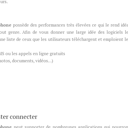
eurs.
phone
possède des performances très élevées ce qui le rend idé
out genre. Afin de vous donner une large idée des logiciels l
e liste de ceux que les utilisateurs téléchargent et emploient le
S ou les appels en ligne gratuits
(photos, documents, vidéos…)
ster connecter
phone
peut supporter de nombreuses applications qui pourron