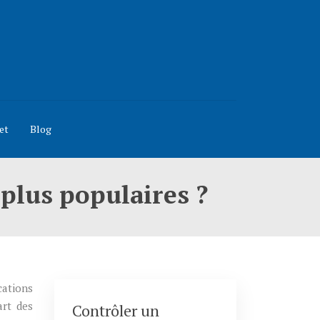
et
Blog
plus populaires ?
cations
art des
Contrôler un