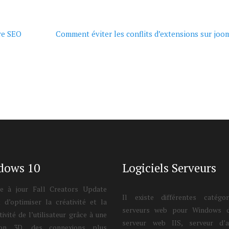
re SEO
Comment éviter les conflits d’extensions sur joo
dows 10
Logiciels Serveurs
e à jour Fall Creators Update
Il existe différentes catégo
 d’optimiser la créativité et la
serveurs web pour Windows d
ivité de l’utilisateur grâce à une
serveur web IIS, serveur d’a
tion 3D, des connexions plus