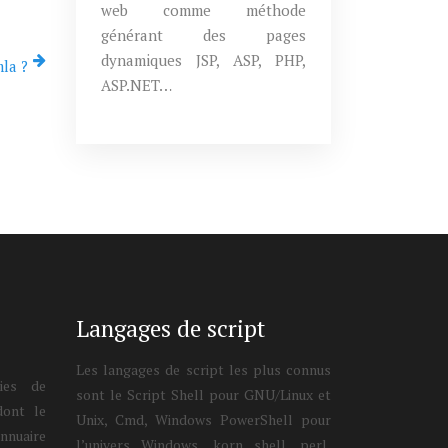
web comme méthode
générant des pages
dynamiques JSP, ASP, PHP,
mla ?
ASP.NET…
Langages de script
Les langages de script les plus connus
ries de
sont le Script Shell pour GNU/Linux et
ont le
Unix, Cmd, Windows PowerShell pour
nnuaire
l’univers Windows, korn shell, perl,