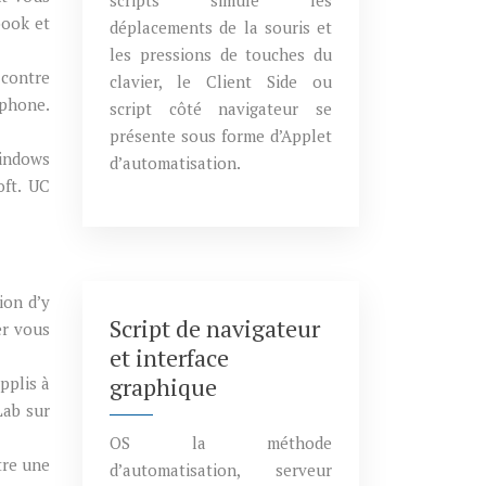
scripts simule les
book et
déplacements de la souris et
les pressions de touches du
 contre
clavier, le Client Side ou
 phone.
script côté navigateur se
présente sous forme d’Applet
Windows
d’automatisation.
oft. UC
ion d’y
Script de navigateur
er vous
et interface
graphique
pplis à
Lab sur
OS la méthode
tre une
d’automatisation, serveur