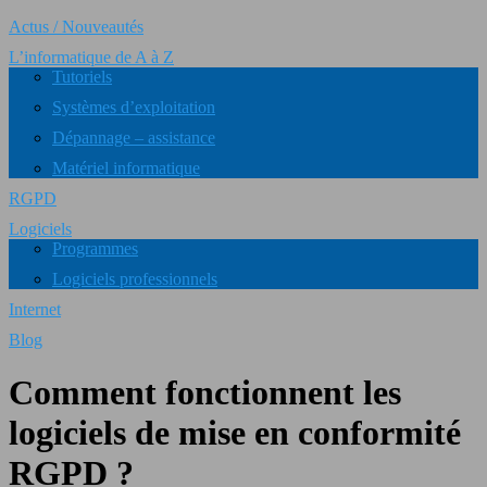
Actus / Nouveautés
L’informatique de A à Z
Tutoriels
Systèmes d’exploitation
Dépannage – assistance
Matériel informatique
RGPD
Logiciels
Programmes
Logiciels professionnels
Internet
Blog
Comment fonctionnent les
logiciels de mise en conformité
RGPD ?