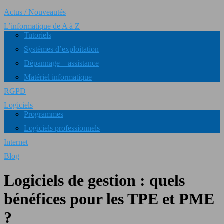
Actus / Nouveautés
L’informatique de A à Z
Tutoriels
Systèmes d’exploitation
Dépannage – assistance
Matériel informatique
RGPD
Logiciels
Programmes
Logiciels professionnels
Internet
Blog
Logiciels de gestion : quels
bénéfices pour les TPE et PME
?