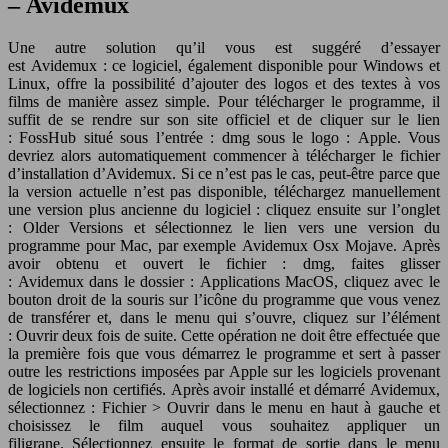
– Avidemux
Une autre solution qu’il vous est suggéré d’essayer
est Avidemux : ce logiciel, également disponible pour Windows et
Linux, offre la possibilité d’ajouter des logos et des textes à vos
films de manière assez simple. Pour télécharger le programme, il
suffit de se rendre sur son site officiel et de cliquer sur le lien
: FossHub situé sous l’entrée : dmg sous le logo : Apple. Vous
devriez alors automatiquement commencer à télécharger le fichier
d’installation d’Avidemux. Si ce n’est pas le cas, peut-être parce que
la version actuelle n’est pas disponible, téléchargez manuellement
une version plus ancienne du logiciel : cliquez ensuite sur l’onglet
: Older Versions et sélectionnez le lien vers une version du
programme pour Mac, par exemple Avidemux Osx Mojave. Après
avoir obtenu et ouvert le fichier : dmg, faites glisser
: Avidemux dans le dossier : Applications MacOS, cliquez avec le
bouton droit de la souris sur l’icône du programme que vous venez
de transférer et, dans le menu qui s’ouvre, cliquez sur l’élément
: Ouvrir deux fois de suite. Cette opération ne doit être effectuée que
la première fois que vous démarrez le programme et sert à passer
outre les restrictions imposées par Apple sur les logiciels provenant
de logiciels non certifiés. Après avoir installé et démarré Avidemux,
sélectionnez : Fichier > Ouvrir dans le menu en haut à gauche et
choisissez le film auquel vous souhaitez appliquer un
filigrane. Sélectionnez ensuite le format de sortie dans le menu