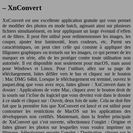
– XnConvert
XnConvert est une excellente application gratuite qui vous permet
de modifier des photos en mode batch, agissant ainsi sur plusieurs
fichiers simultanément, en leur appliquant un large éventail d’effets
et de filtres. Il peut être utilisé pour redimensionner les images, les
couper, ajuster leur luminosité, leurs couleurs, etc. Parmi ses
caractéristiques, on peut citer celle qui consiste à appliquer des
filigranes graphiques ou textuels sur les images, ce qui permet de les
marquer en série, afin de les protéger contre toute utilisation non
autorisée. Il est disponible non seulement pour macOS, mais aussi
pour Windows et Linux. Pour l’utiliser, allez sur sa page de
téléchargement, faites défiler vers le bas et cliquez sur le bouton
: Mac DMG 64bit. Lorsque le téléchargement est terminé, ouvrez le
paquet.dmg que vous avez reçu, faites glisser : XnConvert dans le
dossier : Applications de votre Mac, cliquez avec le bouton droit de
la souris sur l’icône du logiciel que vous devriez voir dans le dossier
à ce stade et cliquez sur : Ouvrir, deux fois de suite. Cela ne doit être
fait que la première fois que XnConvert est lancé et est utilisé pour
contourner les restrictions de MacOS sur les applications des
développeurs non certifiés. Maintenant, dans la fenêtre principale
de XnConvert qui s’est ouverte, sélectionnez l’onglet : Origine et
faites glisser les photos sur lesquelles vous voulez imprimer un
filigrane. Sélectionnez ensuite l’onglet : Destination, cliquez sur le