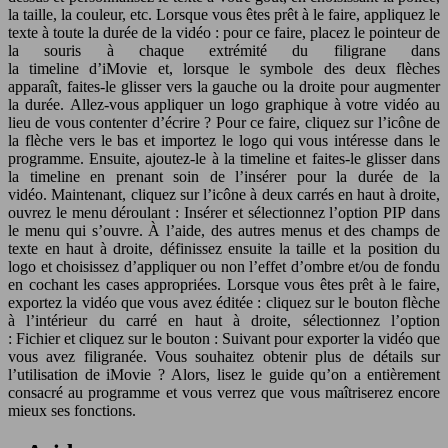
la taille, la couleur, etc. Lorsque vous êtes prêt à le faire, appliquez le
texte à toute la durée de la vidéo : pour ce faire, placez le pointeur de
la souris à chaque extrémité du filigrane dans
la timeline d’iMovie et, lorsque le symbole des deux flèches
apparaît, faites-le glisser vers la gauche ou la droite pour augmenter
la durée. Allez-vous appliquer un logo graphique à votre vidéo au
lieu de vous contenter d’écrire ? Pour ce faire, cliquez sur l’icône de
la flèche vers le bas et importez le logo qui vous intéresse dans le
programme. Ensuite, ajoutez-le à la timeline et faites-le glisser dans
la timeline en prenant soin de l’insérer pour la durée de la
vidéo. Maintenant, cliquez sur l’icône à deux carrés en haut à droite,
ouvrez le menu déroulant : Insérer et sélectionnez l’option PIP dans
le menu qui s’ouvre. À l’aide, des autres menus et des champs de
texte en haut à droite, définissez ensuite la taille et la position du
logo et choisissez d’appliquer ou non l’effet d’ombre et/ou de fondu
en cochant les cases appropriées. Lorsque vous êtes prêt à le faire,
exportez la vidéo que vous avez éditée : cliquez sur le bouton flèche
à l’intérieur du carré en haut à droite, sélectionnez l’option
: Fichier et cliquez sur le bouton : Suivant pour exporter la vidéo que
vous avez filigranée. Vous souhaitez obtenir plus de détails sur
l’utilisation de iMovie ? Alors, lisez le guide qu’on a entièrement
consacré au programme et vous verrez que vous maîtriserez encore
mieux ses fonctions.