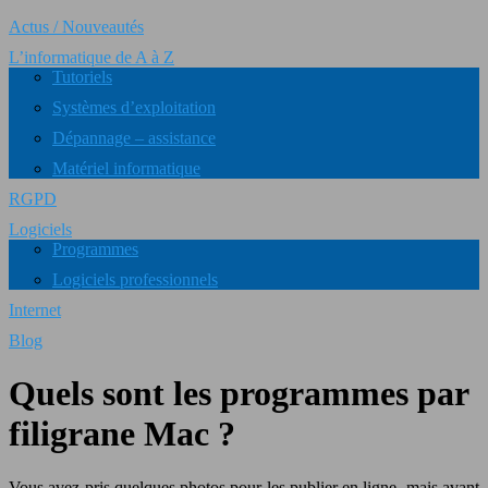
Actus / Nouveautés
L’informatique de A à Z
Tutoriels
Systèmes d’exploitation
Dépannage – assistance
Matériel informatique
RGPD
Logiciels
Programmes
Logiciels professionnels
Internet
Blog
Quels sont les programmes par
filigrane Mac ?
Vous avez pris quelques photos pour les publier en ligne, mais avant