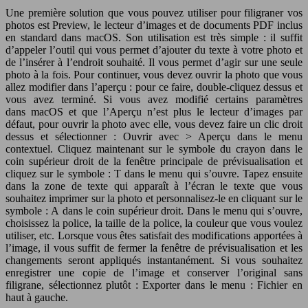
Une première solution que vous pouvez utiliser pour filigraner vos
photos est Preview, le lecteur d’images et de documents PDF inclus
en standard dans macOS. Son utilisation est très simple : il suffit
d’appeler l’outil qui vous permet d’ajouter du texte à votre photo et
de l’insérer à l’endroit souhaité. Il vous permet d’agir sur une seule
photo à la fois. Pour continuer, vous devez ouvrir la photo que vous
allez modifier dans l’aperçu : pour ce faire, double-cliquez dessus et
vous avez terminé. Si vous avez modifié certains paramètres
dans macOS et que l’Aperçu n’est plus le lecteur d’images par
défaut, pour ouvrir la photo avec elle, vous devez faire un clic droit
dessus et sélectionner : Ouvrir avec > Aperçu dans le menu
contextuel. Cliquez maintenant sur le symbole du crayon dans le
coin supérieur droit de la fenêtre principale de prévisualisation et
cliquez sur le symbole : T dans le menu qui s’ouvre. Tapez ensuite
dans la zone de texte qui apparaît à l’écran le texte que vous
souhaitez imprimer sur la photo et personnalisez-le en cliquant sur le
symbole : A dans le coin supérieur droit. Dans le menu qui s’ouvre,
choisissez la police, la taille de la police, la couleur que vous voulez
utiliser, etc. Lorsque vous êtes satisfait des modifications apportées à
l’image, il vous suffit de fermer la fenêtre de prévisualisation et les
changements seront appliqués instantanément. Si vous souhaitez
enregistrer une copie de l’image et conserver l’original sans
filigrane, sélectionnez plutôt : Exporter dans le menu : Fichier en
haut à gauche.