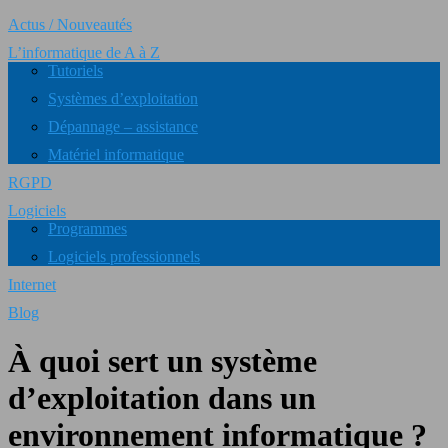
Actus / Nouveautés
L’informatique de A à Z
Tutoriels
Systèmes d’exploitation
Dépannage – assistance
Matériel informatique
RGPD
Logiciels
Programmes
Logiciels professionnels
Internet
Blog
À quoi sert un système
d’exploitation dans un
environnement informatique ?