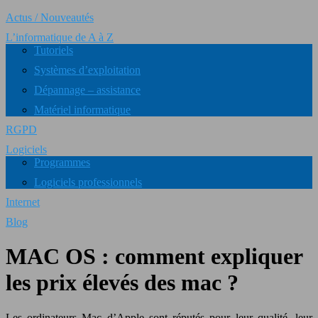
Actus / Nouveautés
L’informatique de A à Z
Tutoriels
Systèmes d’exploitation
Dépannage – assistance
Matériel informatique
RGPD
Logiciels
Programmes
Logiciels professionnels
Internet
Blog
MAC OS : comment expliquer
les prix élevés des mac ?
Les ordinateurs Mac d’Apple sont réputés pour leur qualité, leur